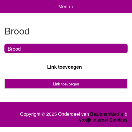
Menu +
Brood
Brood
Link toevoegen
Link toevoegen
Copyright © 2025 Onderdeel van
BaakmanMedia
&
Vrolijk Internet Services