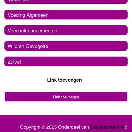
Voeding Algemeen
Voedselabonnementen
Wild en Gevogelte
Zuivel
Link toevoegen
Link toevoegen
Copyright © 2025 Onderdeel van
BaakmanMedia
&