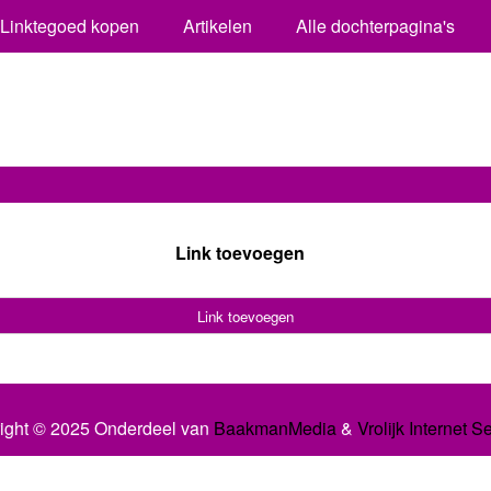
Linktegoed kopen
Artikelen
Alle dochterpagina's
Link toevoegen
Link toevoegen
ight © 2025 Onderdeel van
BaakmanMedia
&
Vrolijk Internet S