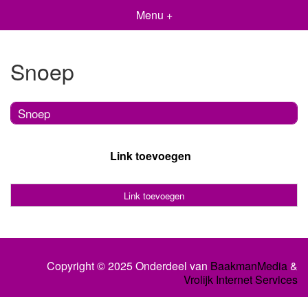
Menu +
Snoep
Snoep
Link toevoegen
Link toevoegen
Copyright © 2025 Onderdeel van
BaakmanMedia
&
Vrolijk Internet Services