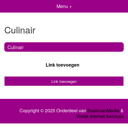
Menu +
Culinair
Culinair
Link toevoegen
Link toevoegen
Copyright © 2025 Onderdeel van
BaakmanMedia
&
Vrolijk Internet Services