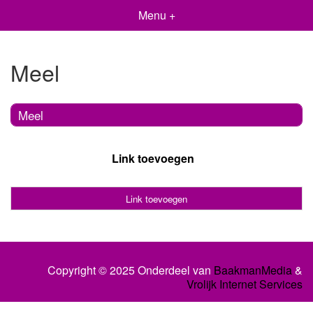
Menu +
Meel
Meel
Link toevoegen
Link toevoegen
Copyright © 2025 Onderdeel van
BaakmanMedia
&
Vrolijk Internet Services